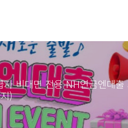
급자 비대면 전용 NH연금엔대출
지)