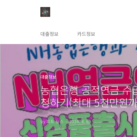
본문 바로가기
대출정보
카드정보
대출정보
농협은행 공적연금 수
청하기(최대 5천만원까
by 피트 뉴스
2024. 4. 6.