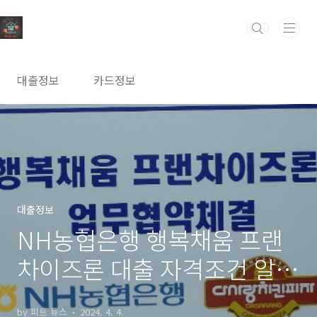
본문 바로가기
대출정보
카드정보
대출정보
NH농협은행 행복채움 프랜
차이즈론 대출 자격조건 알아
보고 신청하기(최고 1억원까
by 피트 뉴스
2024. 4. 4.