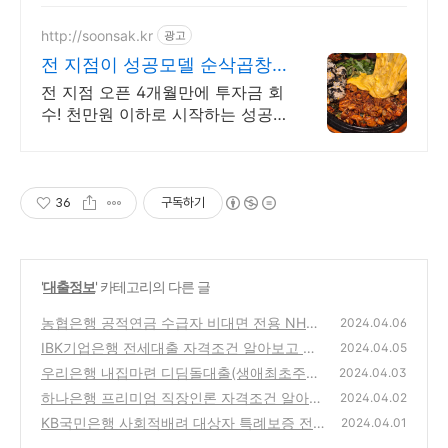
최상위 도메인기관.
http://soonsak.kr
광고
전 지점이 성공모델 순삭곱창
딱 8백만원대로 업종변경
전 지점 오픈 4개월만에 투자금 회
수! 천만원 이하로 시작하는 성공
가도 오픈 4개월만에 전 지점 투자
원금 회수한 브랜드의 자신감이 있
습니다
36
구독하기
'
대출정보
' 카테고리의 다른 글
농협은행 공적연금 수급자 비대면 전용 NH연
2024.04.06
금엔대출 자격조건 알아보고 신청하기(최대 5
IBK기업은행 전세대출 자격조건 알아보고 신
2024.04.05
천만원까지)
청하기(최고 5억원까지)
(17)
우리은행 내집마련 디딤돌대출(생애최초주택
(19)
2024.04.03
구입 신혼가구) 자격조건 알아보고 신청하기
하나은행 프리미엄 직장인론 자격조건 알아보
2024.04.02
(최대 4억원까지)
고 신청하기(최대 3억5천만원까지)
(21)
KB국민은행 사회적배려 대상자 특례보증 전세
(21)
2024.04.01
자금대출 자격조건 알아보고 신청하기
(22)