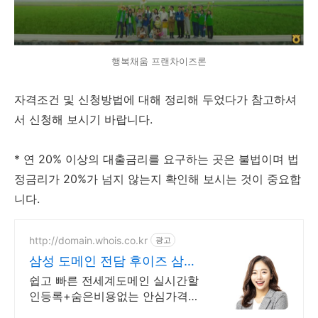
행복채움 프랜차이즈론
자격조건 및 신청방법에 대해 정리해 두었다가 참고하셔
서 신청해 보시기 바랍니다.
* 연 20% 이상의 대출금리를 요구하는 곳은 불법이며 법
정금리가 20%가 넘지 않는지 확인해 보시는 것이 중요합
니다.
http://domain.whois.co.kr
광고
삼성 도메인 전담 후이즈 삼성
닷컴 관리기업
쉽고 빠른 전세계도메인 실시간할
인등록+숨은비용없는 안심가격
+스타벅스상품권 100% 국내유일