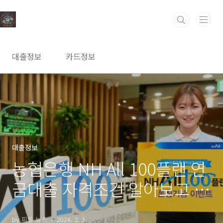
본문 바로가기
대출정보
카드정보
대출정보
농협은행 NH All 100플랜 연
금대출 자격조건 알아보고 신
청하기(최대 3천만원까지)
by 피트 뉴스
2024. 2. 3.