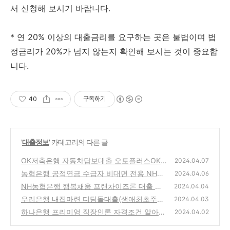
서 신청해 보시기 바랍니다.
* 연 20% 이상의 대출금리를 요구하는 곳은 불법이며 법
정금리가 20%가 넘지 않는지 확인해 보시는 것이 중요합
니다.
40
구독하기
'
대출정보
' 카테고리의 다른 글
OK저축은행 자동차담보대출 오토플러스OK론
2024.04.07
자격조건 알아보고 신청하기(최대 1억원까지)
농협은행 공적연금 수급자 비대면 전용 NH연
2024.04.06
금엔대출 자격조건 알아보고 신청하기(최대 5
(15)
NH농협은행 행복채움 프랜차이즈론 대출 자
2024.04.04
천만원까지)
격조건 알아보고 신청하기(최고 1억원까지)
(17)
우리은행 내집마련 디딤돌대출(생애최초주택
(2
2024.04.03
구입 신혼가구) 자격조건 알아보고 신청하기
0)
하나은행 프리미엄 직장인론 자격조건 알아보
2024.04.02
(최대 4억원까지)
고 신청하기(최대 3억5천만원까지)
(21)
(21)