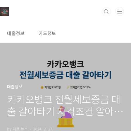
본문 바로가기
대출정보
카드정보
대출정보
카카오뱅크 전월세보증금 대
출 갈아타기 자격조건 알아보
고 신청하기(최대 5억원까지)
by 피트 뉴스
2024. 2. 27.