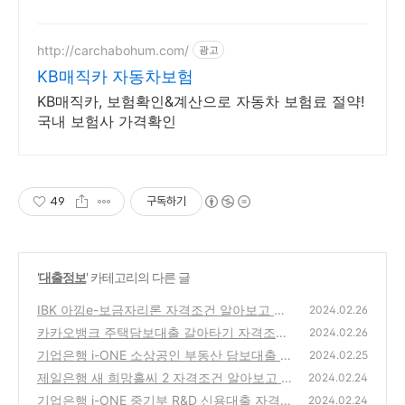
http://carchabohum.com/
광고
KB매직카 자동차보험
KB매직카, 보험확인&계산으로 자동차 보험료 절약!
국내 보험사 가격확인
49
구독하기
'
대출정보
' 카테고리의 다른 글
IBK 아낌e-보금자리론 자격조건 알아보고 신
2024.02.26
청하기(최대 5억원 이내)
카카오뱅크 주택담보대출 갈아타기 자격조건
(20)
2024.02.26
알아보고 신청하기(최대 10억원까지)
기업은행 i-ONE 소상공인 부동산 담보대출 자
(15)
2024.02.25
격조건 알아보고 신청하기(최대 1억원 이내)
제일은행 새 희망홀씨 2 자격조건 알아보고 신
2024.02.24
청하기(최대 3천5백만원까지)
(18)
기업은행 i-ONE 중기부 R&D 신용대출 자격조
(21)
2024.02.24