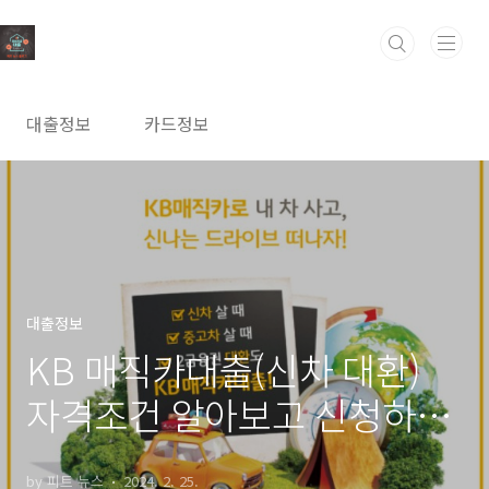
본문 바로가기
대출정보
카드정보
대출정보
KB 매직카대출(신차 대환)
자격조건 알아보고 신청하기
(최고 6천만원까지)
by 피트 뉴스
2024. 2. 25.