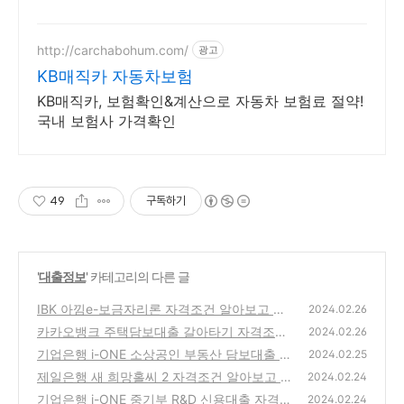
http://carchabohum.com/
광고
KB매직카 자동차보험
KB매직카, 보험확인&계산으로 자동차 보험료 절약!
국내 보험사 가격확인
49
구독하기
'
대출정보
' 카테고리의 다른 글
IBK 아낌e-보금자리론 자격조건 알아보고 신
2024.02.26
청하기(최대 5억원 이내)
카카오뱅크 주택담보대출 갈아타기 자격조건
(20)
2024.02.26
알아보고 신청하기(최대 10억원까지)
기업은행 i-ONE 소상공인 부동산 담보대출 자
(15)
2024.02.25
격조건 알아보고 신청하기(최대 1억원 이내)
제일은행 새 희망홀씨 2 자격조건 알아보고 신
2024.02.24
청하기(최대 3천5백만원까지)
(18)
기업은행 i-ONE 중기부 R&D 신용대출 자격조
(21)
2024.02.24