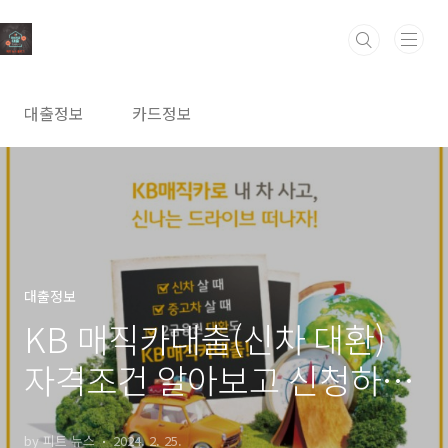
본문 바로가기
대출정보
카드정보
대출정보
KB 매직카대출(신차 대환)
자격조건 알아보고 신청하기
(최고 6천만원까지)
by 피트 뉴스
2024. 2. 25.