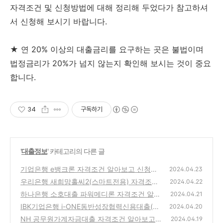
자격조건 및 신청방법에 대해 정리해 두었다가 참고하셔
서 신청해 보시기 바랍니다.
★ 연 20% 이상의 대출금리를 요구하는 곳은 불법이며
법정금리가 20%가 넘지 않는지 확인해 보시는 것이 중요
합니다.
34
구독하기
'
대출정보
' 카테고리의 다른 글
기업은행 e뱅크론 자격조건 알아보고 신청하
2024.04.23
기(최대 1억원 이내)
우리은행 새희망홀씨2(스마트전용) 자격조건
(22)
2024.04.22
알아보고 신청하기(최대 3천5백만원)
하나은행 소호대출 파워메디론 자격조건 알아
(21)
2024.04.21
보고 신청하기(최대 3억원까지)
IBK기업은행 i-ONE동반성장협력신용대출(중
(20)
2024.04.20
소기업중앙회Ⅱ) 자격조건 알아보고 신청하기
NH 공무원가계자금대출 자격조건 알아보고
2024.04.19