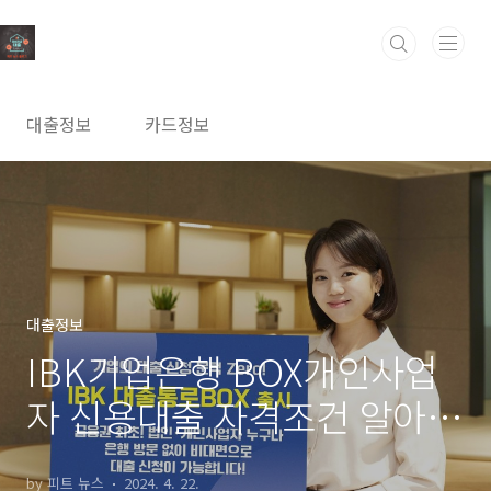
본문 바로가기
대출정보
카드정보
대출정보
IBK기업은행 BOX개인사업
자 신용대출 자격조건 알아보
고 신청하기(최대 1억원 범위
by 피트 뉴스
2024. 4. 22.