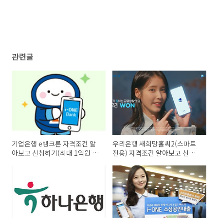
(최대 5천만원 범위 내)
신청하기(최고 5천만원 이내)
(20)
(15)
관련글
기업은행 e뱅크론 자격조건 알
우리은행 새희망홀씨2(스마트
아보고 신청하기(최대 1억원 이
전용) 자격조건 알아보고 신청하
내)
기(최대 3천5백만원)