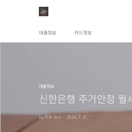
본문 바로가기
대출정보
카드정보
대출정보
신한은행 주거안정 월세
by 피트 뉴스
2024. 7. 3.