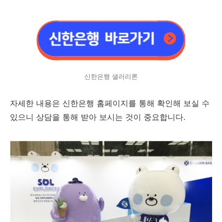
신한은행 샐러리론
자세한 내용은 신한은행 홈페이지를 통해 확인해 보실 수
있으니 상담을 통해 받아 보시는 것이 중요합니다.