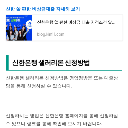
신한 쏠 편한 비상금대출 자세히 보기
신한은행 쏠 편한 비상금 대출 자격조건 알아보고 신청하기(최대 3백만원까지)
blog.kim11.com
신한은행 샐러리론 신청방법
신한은행 샐러리론 신청방법은 영업점방문 또는 대출상
담을 통해 신청하실 수 있습니다.
신청하시는 방법은 신한은행 홈페이지를 통해 신청하실
수 있으니 링크를 통해 확인해 보시기 바랍니다.