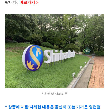
랍니다.
바로가기 >
신한은행 샐러리론
* 상품에 대한 자세한 내용은 콜센터 또는 가까운 영업점