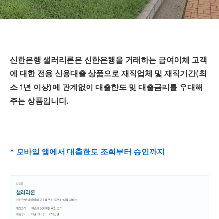
하기(최고 5천만원까지)
신한은행 샐러리론은 신한은행을 거래하는 급여이체 고객
에 대한 전용 신용대출 상품으로 재직업체 및 재직기간(최
소 1년 이상)에 관계없이 대출한도 및 대출금리를 우대해
주는 상품입니다.
* 모바일 앱에서 대출한도 조회부터 승인까지