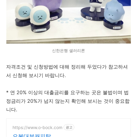
신한은행 샐러리론
자격조건 및 신청방법에 대해 정리해 두었다가 참고하셔
서 신청해 보시기 바랍니다.
* 연 20% 이상의 대출금리를 요구하는 곳은 불법이며 법
정금리가 20%가 넘지 않는지 확인해 보시는 것이 중요합
니다.
https://www.o-bock.com
광고
오복대부캐피탈