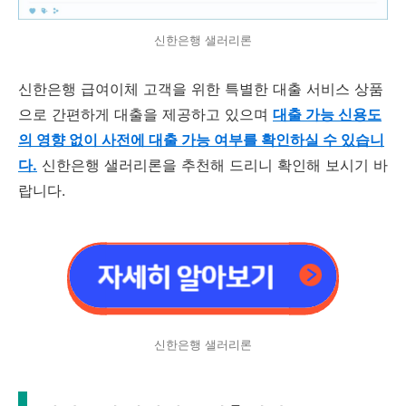
신한은행 샐러리론
신한은행 급여이체 고객을 위한 특별한 대출 서비스 상품
으로 간편하게 대출을 제공하고 있으며
대출 가능 신용도
의 영향 없이 사전에 대출 가능 여부를 확인하실 수 있습니
다.
신한은행 샐러리론을 추천해 드리니 확인해 보시기 바
랍니다.
신한은행 샐러리론