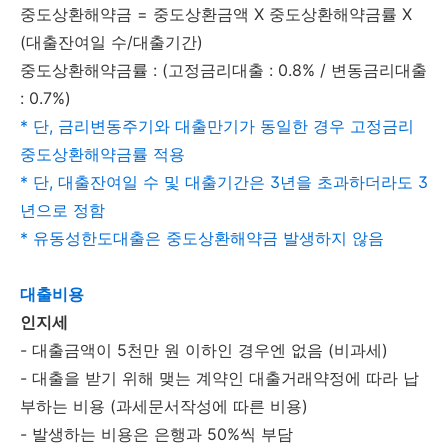
중도상환해약금 = 중도상환금액 X 중도상환해약금률 X
(대출잔여일 수/대출기간)
중도상환해약금률 : (고정금리대출 : 0.8% / 변동금리대출
: 0.7%)
* 단, 금리변동주기와 대출만기가 동일한 경우 고정금리
중도상환해약금률 적용
* 단, 대출잔여일 수 및 대출기간은 3년을 초과하더라도 3
년으로 정함
* 유동성한도대출은 중도상환해약금 발생하지 않음
대출비용
인지세
- 대출금액이 5천만 원 이하인 경우엔 없음 (비과세)
- 대출을 받기 위해 맺는 계약인 대출거래약정에 따라 납
부하는 비용 (과세문서작성에 따른 비용)
- 발생하는 비용은 은행과 50%씩 부담