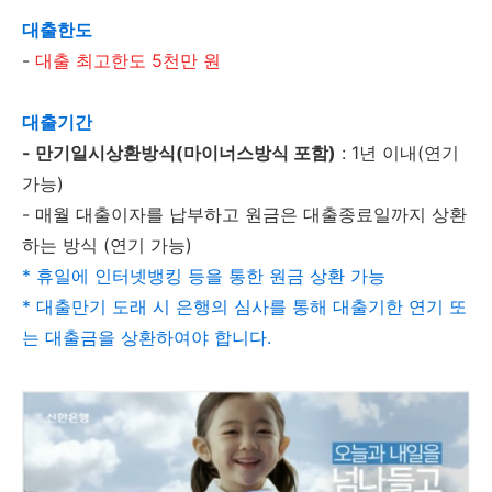
대출한도
-
대출 최고한도 5천만 원
대출기간
- 만기일시상환방식(마이너스방식 포함)
: 1년 이내(연기
가능)
- 매월 대출이자를 납부하고 원금은 대출종료일까지 상환
하는 방식 (연기 가능)
* 휴일에 인터넷뱅킹 등을 통한 원금 상환 가능
* 대출만기 도래 시 은행의 심사를 통해 대출기한 연기 또
는 대출금을 상환하여야 합니다.