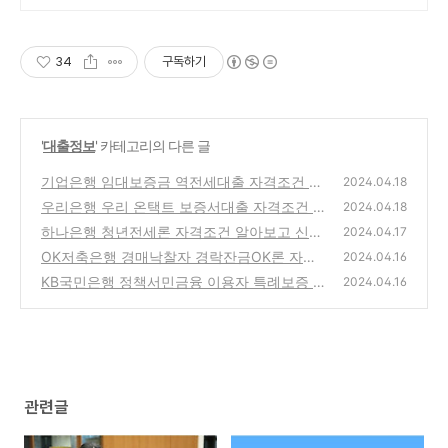
34
구독하기
'
대출정보
' 카테고리의 다른 글
기업은행 임대보증금 역전세대출 자격조건 알
2024.04.18
아보고 신청하기(최고 1억원 이내)
우리은행 우리 온택트 보증서대출 자격조건 알
(22)
2024.04.18
아보고 신청하기(최대 3천만원까지)
하나은행 청년전세론 자격조건 알아보고 신청
(21)
2024.04.17
하기(최대 2억원 이내)
OK저축은행 경매낙찰자 경락잔금OK론 자격
(34)
2024.04.16
조건 알아보고 신청하기
KB국민은행 정책서민금융 이용자 특례보증 전
(40)
2024.04.16
세자금대출 자격조건 알아보고 신청하기(최고
8천만원 이내)
(34)
관련글