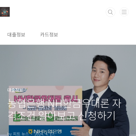
본문 바로가기
대출정보
카드정보
대출정보
농협은행 NH한금우대론 자
격조건 알아보고 신청하기
by 피트 뉴스
2024. 4. 17.