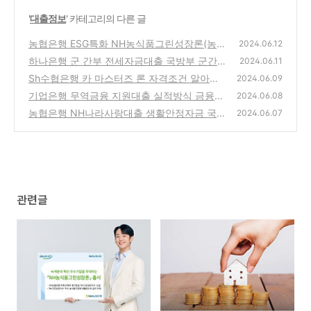
'
대출정보
' 카테고리의 다른 글
농협은행 ESG특화 NH농식품그린성장론(농협
2024.06.12
은행에서 정한 기준에 의한 여신가능금액 범위
하나은행 군 간부 전세자금대출 국방부 군간부
2024.06.11
내)
전세자금 이자지원 사업 전용 상품(최대 3.6억
(17)
Sh수협은행 카 마스터즈 론 자격조건 알아보
2024.06.09
원 이내)
고 신청하기(최고 5천만원까지)
(16)
기업은행 무역금융 지원대출 실적방식 금융
(16)
2024.06.08
(최근 1년간 수출실적 범위내)
농협은행 NH나라사랑대출 생활안정자금 국가
(14)
2024.06.07
유공자 및 제대군인 포함(최대 3백만원)
(10)
관련글