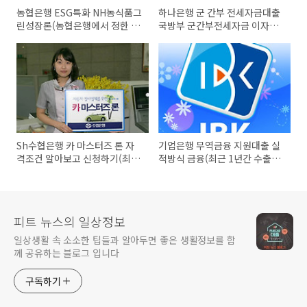
농협은행 ESG특화 NH농식품그
하나은행 군 간부 전세자금대출
린성장론(농협은행에서 정한 기
국방부 군간부전세자금 이자지
준에 의한 여신가능금액 범위
원 사업 전용 상품(최대 3.6억원
내)
이내)
Sh수협은행 카 마스터즈 론 자
기업은행 무역금융 지원대출 실
격조건 알아보고 신청하기(최고
적방식 금융(최근 1년간 수출실
5천만원까지)
적 범위내)
피트 뉴스의 일상정보
일상생활 속 소소한 팁들과 알아두면 좋은 생활정보를 함
께 공유하는 블로그 입니다
구독하기