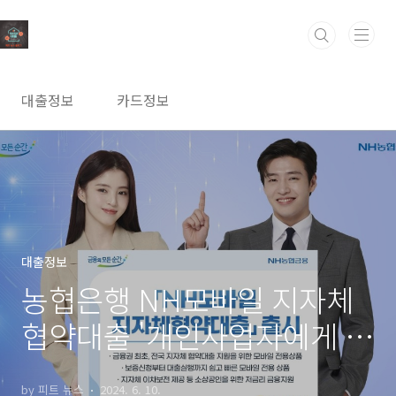
본문 바로가기
대출정보
카드정보
대출정보
농협은행 NH모바일 지자체
협약대출 '개인사업자에게 저
금리 제공'(최대 1억원 이내)
by 피트 뉴스
2024. 6. 10.